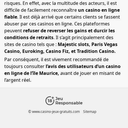
risques. En effet, avec la multitude des acteurs, il est
difficile de facilement reconnaître
un casino en ligne
fiable
. Il est déjà arrivé que certains clients se fassent
abuser par ces casinos en ligne. Ces plateformes
peuvent
refuser de reverser les gains et durcir les
conditions de retraits
. Il s’agit principalement des
sites de casino tels que :
Majestic slots, Paris Vegas
Casino, Euroking, Casino Fiz, et Tradition Casino.
Par conséquent, il est vivement recommandé de
toujours consulter
l’avis des utilisateurs d’un
casino
en ligne de l’île Maurice,
avant de jouer en misant de
l’argent réel.
© www.casino-jeux-gratuits.com
Sitemap